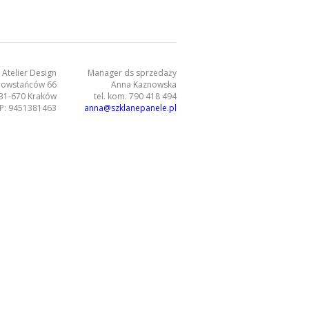
Atelier Design
Manager ds sprzedaży
 Powstańców 66
Anna Kaznowska
31-670 Kraków
tel. kom. 790 418 494
P: 9451381463
anna@szklanepanele.pl