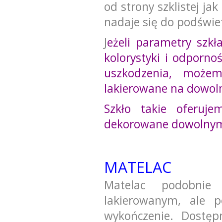
od strony szklistej ja
nadaje się do podświet
J
eżeli parametry szkł
kolorystyki i odporn
uszkodzenia, może
lakierowane na dowoln
Szkło takie oferuje
dekorowane dowolnym 
MATELAC
Matelac podobnie
lakierowanym, ale 
wykończenie. Dostęp