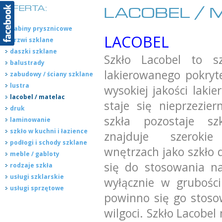
OFERTA:
LACOBEL / 
kabiny prysznicowe
LACOBEL
drzwi szklane
daszki szklane
Szkło Lacobel to sz
balustrady
lakierowanego pokryt
zabudowy / ściany szklane
lustra
wysokiej jakości laki
lacobel / matelac
staje się nieprzezie
druk
szkła pozostaje szk
laminowanie
szkło w kuchni i łazience
znajduje szeroki
podłogi i schody szklane
wnętrzach jako szkło 
meble / gabloty
się do stosowania n
rodzaje szkła
usługi szklarskie
wyłącznie w grubośc
usługi sprzętowe
powinno się go stoso
wilgoci. Szkło Lacob