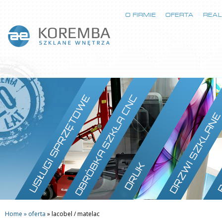
O FIRMIE
OFERTA
REAL
Home »
oferta
»
lacobel / matelac