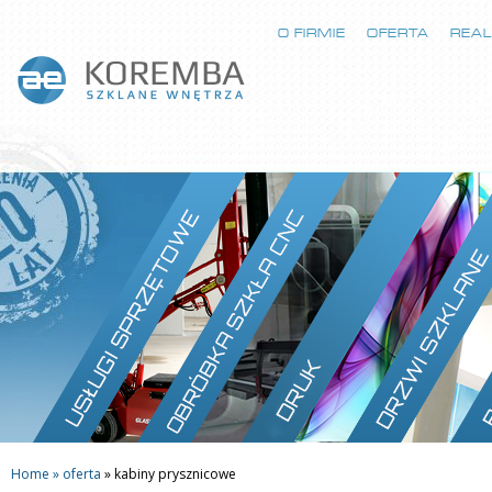
O FIRMIE
OFERTA
REAL
Home »
oferta
»
kabiny prysznicowe