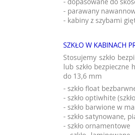
- dopasowane do sko
- parawany nawannowe
- kabiny z szybami gię
SZKŁO W KABINACH 
Stosujemy szkło bezp
lub szkło bezpieczne
do 13,6 mm
- szkło float bezbarwn
- szkło optiwhite (szkł
- szkło barwione w masi
- szkło satynowane, p
- szkło ornamentowe