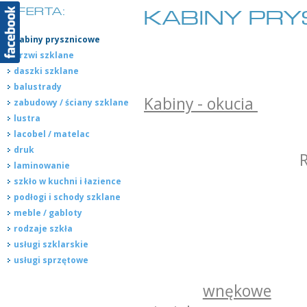
OFERTA:
KABINY PR
kabiny prysznicowe
drzwi szklane
daszki szklane
balustrady
Kabiny - okucia
zabudowy / ściany szklane
lustra
lacobel / matelac
druk
laminowanie
szkło w kuchni i łazience
podłogi i schody szklane
meble / gabloty
rodzaje szkła
usługi szklarskie
usługi sprzętowe
wnękowe