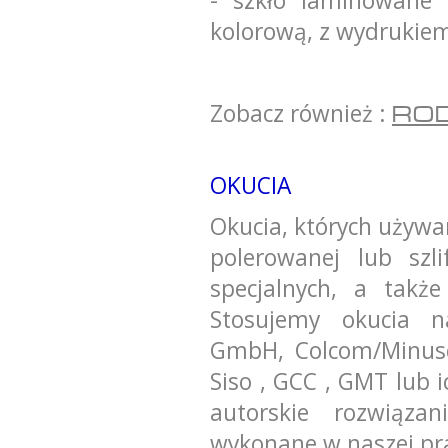
- szkło laminowane
kolorową, z wydrukiem
Zobacz również :
ROD
OKUCIA
Okucia, których używ
polerowanej lub szl
specjalnych, a tak
Stosujemy okucia n
GmbH, Colcom/Minusc
Siso , GCC , GMT lub
autorskie rozwiązan
wykonane w naszej pra