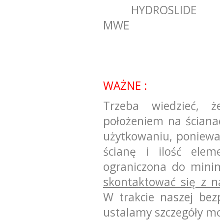
HYDROSLIDE
MWE
WAŻNE :
Trzeba wiedzieć, 
położeniem na ścianac
użytkowaniu,
poniewa
ścianę i ilość ele
ograniczona do min
skontaktować się z n
W trakcie naszej bezp
ustalamy szczegóły m