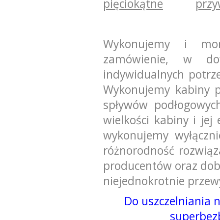
pięciokątne
prz
Wykonujemy i mon
zamówienie, w do
indywidualnych potrze
Wykonujemy kabiny p
spływów podłogowych
wielkości kabiny i jej
wykonujemy wyłączni
różnorodność rozwią
producentów oraz dobr
niejednokrotnie przew
Do uszczelniania 
superbez