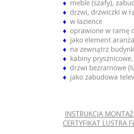
♦
meble (szafy), zabu
♦
drzwi, drzwiczki w
♦
w łazience
♦
oprawione w ramę 
♦
jako element aranża
♦
na zewnątrz budynkó
♦
kabiny prysznicowe, ś
♦
drzwi bezramowe (lu
♦
jako zabudowa telewi
INSTRUKCJA MONTAŻ
CERTYFIKAT LUSTRA 