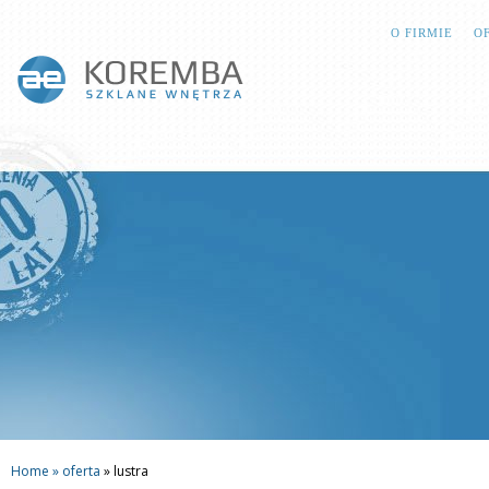
O FIRMIE
O
Home »
oferta
»
lustra