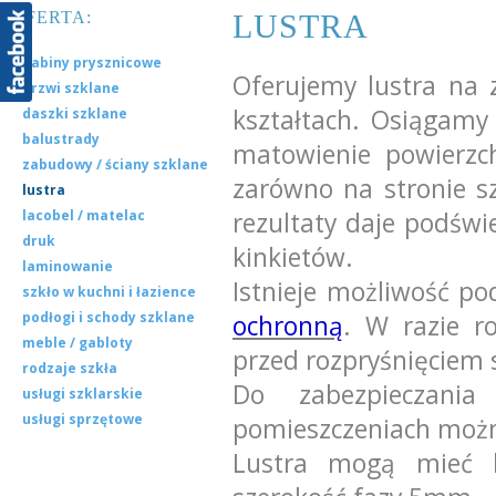
OFERTA:
LUSTRA
kabiny prysznicowe
Oferujemy lustra na
drzwi szklane
kształtach. Osiągamy
daszki szklane
balustrady
matowienie powierzch
zabudowy / ściany szklane
zarówno na stronie sz
lustra
lacobel / matelac
rezultaty daje podświ
druk
kinkietów.
laminowanie
Istnieje możliwość pod
szkło w kuchni i łazience
podłogi i schody szklane
ochronną
. W razie r
meble / gabloty
przed rozpryśnięciem s
rodzaje szkła
Do zabezpieczani
usługi szklarskie
usługi sprzętowe
pomieszczeniach moż
Lustra mogą mieć k