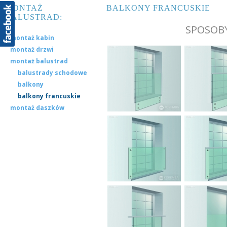
MONTAŻ
BALKONY FRANCUSKIE
BALUSTRAD:
SPOSOB
montaż kabin
montaż drzwi
montaż balustrad
balustrady schodowe
balkony
balkony francuskie
montaż daszków