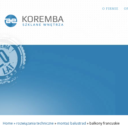
O FIRMIE
O
Home »
rozwiązania techniczne
»
montaż balustrad
»
balkony francuskie