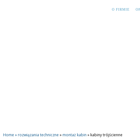
O FIRMIE
O
Home »
rozwiązania techniczne
»
montaż kabin
»
kabiny trójścienne