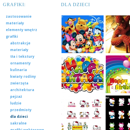
GRAFIKI:
DLA DZIECI
zastosowanie
materiały
elementy wnętrz
grafiki
abstrakcje
materiały
tła i tekstury
ornamenty
kulinaria
kwiaty rośliny
zwierzęta
architektura
pejzaż
ludzie
przedmioty
dla dzieci
sakralne
grafiki wektorowe