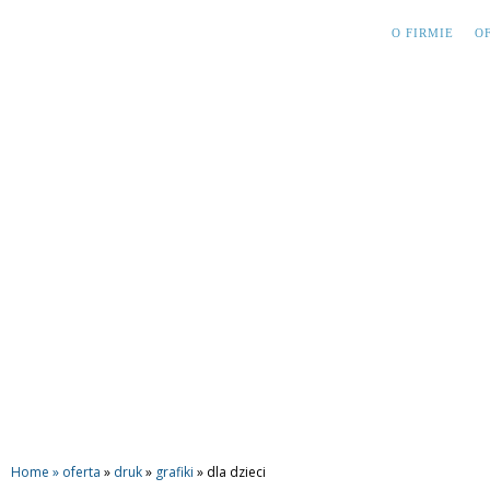
O FIRMIE
O
Home »
oferta
»
druk
»
grafiki
»
dla dzieci