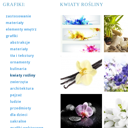
GRAFIKI:
KWIATY ROŚLINY
zastosowanie
materiały
elementy wnętrz
grafiki
abstrakcje
materiały
tła i tekstury
ornamenty
kulinaria
kwiaty rośliny
zwierzęta
architektura
pejzaż
ludzie
przedmioty
dla dzieci
sakralne
grafiki wektorowe