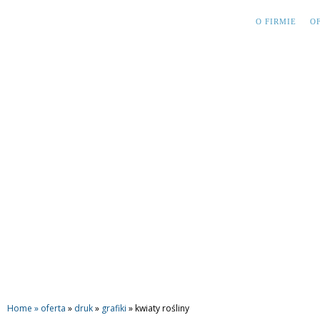
O FIRMIE
O
Home »
oferta
»
druk
»
grafiki
»
kwiaty rośliny