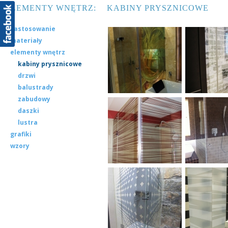
ELEMENTY WNĘTRZ:
KABINY PRYSZNICOWE
zastosowanie
materiały
elementy wnętrz
kabiny prysznicowe
drzwi
balustrady
zabudowy
daszki
lustra
grafiki
wzory