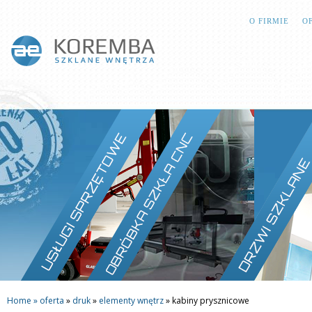
O FIRMIE
O
Home »
oferta
»
druk
»
elementy wnętrz
»
kabiny prysznicowe