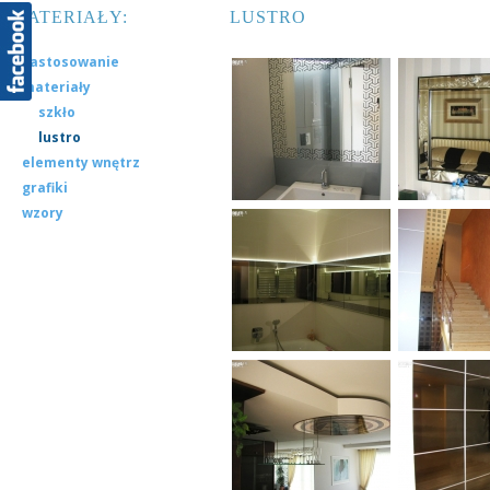
MATERIAŁY:
LUSTRO
zastosowanie
materiały
szkło
lustro
elementy wnętrz
grafiki
wzory