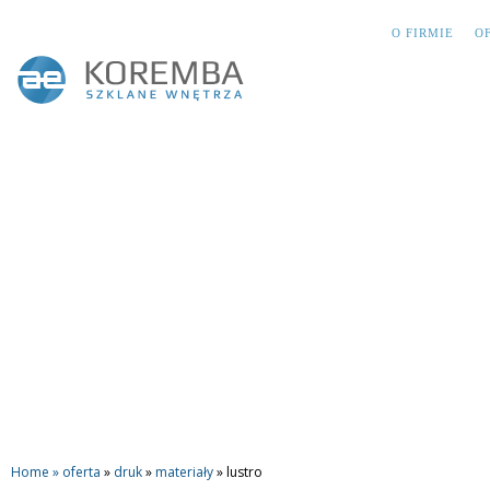
O FIRMIE
O
Home »
oferta
»
druk
»
materiały
»
lustro